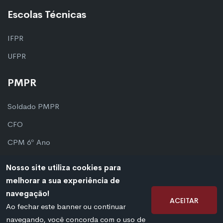
Escolas Técnicas
IFPR
UFPR
PMPR
Soldado PMPR
CFO
CPM 6º Ano
CPM 9º Ano
Nosso site utiliza cookies para
melhorar a sua experiência de
navegação!
Aceitar
©
2026 Mais Militar. Todos os direitos reservados.
Ao fechar este banner ou continuar
navegando, você concorda com o uso de